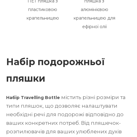
вий
ПЕТ пляшка з
пляшка з
ковп
 крем-
пластиковою
алюмінієвою
для с
ляшки
крапельницею
крапельницею для
у
ефірної олії
Набір подорожньої
пляшки
містить різні розміри та
Набір Travelling Bottle
типи пляшок, що дозволяє налаштувати
необхідні речі для подорожі відповідно до
ваших конкретних потреб. Від пляшечок-
розпилювачів для ваших улюблених духів