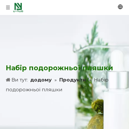
Набір подорожньої пляшки
Ви тут:
додому
»
Продукти
»
Набір
подорожньої пляшки