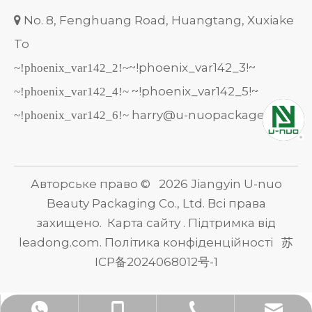
No. 8, Fenghuang Road, Huangtang, Xuxiake

To
~!phoenix_var142_3!~
~!phoenix_var142_2!~
~!phoenix_var142_5!~
~!phoenix_var142_4!~
harry@u-nuopackage.com
~!phoenix_var142_6!~
Авторське право ©
2026
Jiangyin U-nuo
Beauty Packaging Co., Ltd. Всі права
захищено.
Карта сайту
. Підтримка від
leadong.com
.
Політика конфіденційності
苏
ICP备2024068012号-1