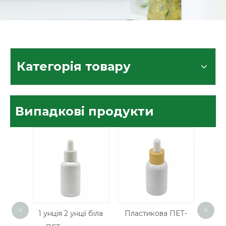
Категорія товару
Випадкові продукти
<
>
410
1 унція 2 унції біла
Пластикова ПЕТ-
Чорни