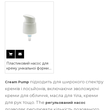
насос для пляшки
лосьйону
Пластиковий насос для
крему унікальної форми.
Невеликий насос для
лосьйону
підходить для широкого спектру
Cream Pump
кремів і лосьйонів, включаючи зволожуючі
креми для обличчя, масла для тіла, креми
для рук тощо. The
регульований насос
дозволяє регулювати кількість дозованого