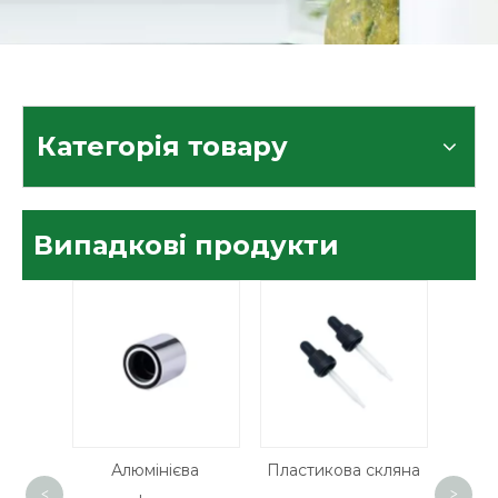
Категорія товару
Випадкові продукти
ЕТ
Алюмінієва
Пластикова скляна
Оптові п
<
>