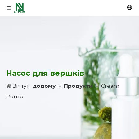
Насос для вершків
Ви тут:
додому
»
Продукти
»
Cream
Pump