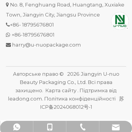
No. 8, Fenghuang Road, Huangtang, Xuxiake

Town, Jiangyin City, Jiangsu Province
+86-
18795676801

+86-18795676801

harry@u-nuopackage.com

Авторське право ©
2026
Jiangyin U-nuo
Beauty Packaging Co., Ltd. Всі права
захищено.
Карта сайту
. Підтримка від
leadong.com
.
Політика конфіденційності
苏
ICP备2024068012号-1
harry@u-nuopackage.com
+86-510-86538859
+86- 18795676801
+86- 18795676801