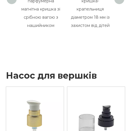
ка
парфумерна
кришка-
мл 1
магнітна кришка зі
крапельниця
квадр
срібною вагою з
діаметром 18 мм із
пластиков
нашийником
захистом від дітей
сироватк
скл
крапел
Насос для вершків