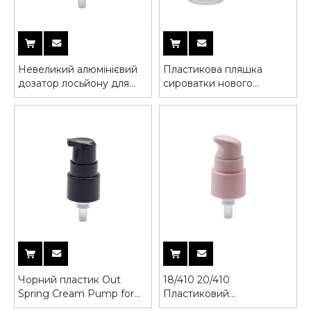
Невеликий алюмінієвий
Пластикова пляшка
дозатор лосьйону для
сироватки нового
пляшки крему
дизайну Крем-насос із
пружиною
Чорний пластик Out
18/410 20/410
Spring Cream Pump for
Пластиковий
Serum Bottle
сироватковий крем-