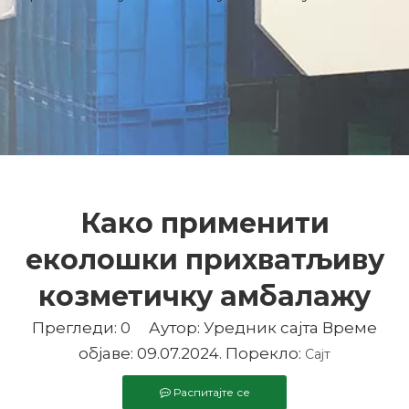
Како применити
еколошки прихватљиву
козметичку амбалажу
Прегледи:
0
Аутор: Уредник сајта Време
објаве: 09.07.2024. Порекло:
Сајт
Распитајте се