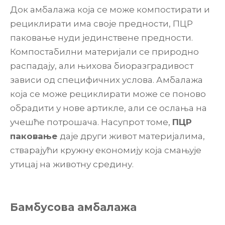
Док амбалажа која се може компостирати и
рециклирати има своје предности, ПЦР
паковање нуди јединствене предности.
Компостабилни материјали се природно
распадају, али њихова биоразградивост
зависи од специфичних услова. Амбалажа
која се може рециклирати може се поново
обрадити у нове артикле, али се ослања на
учешће потрошача. Насупрот томе,
ПЦР
паковање
даје други живот материјалима,
стварајући кружну економију која смањује
утицај на животну средину.
Бамбусова амбалажа