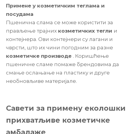
Примене у козметичким теглама и
посудама
Пшенична слама се може користити за
прављење трајних
козметичких тегли
и
контејнера. Ови контејнери су лагани и
чврсти, што их чини погодним за разне
козметичке производе
. Коришћење
пшеничне сламе помаже брендовима да
смање ослањање на пластику и друге
необновљиве материјале.
Савети за примену еколошки
прихватљиве козметичке
амбалаже