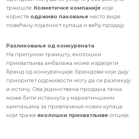
тржиште.
Козметичке компаније
које
користе
одрживо паковање
често виде
повећану лојалност купаца и већу продају.
Разликовање од конкурената
На препуном тржишту, еколошки
прихватљива амбалажа може издвојити
бренд од конкуренције. Брендови који дају
приоритет одрживости могу да се разликују
и истичу. Ова јединствена продајна тачка
може бити истакнута у маркетиншким
кампањама за привлачење нових купаца
који траже
еколошки прихватљиве
опције.