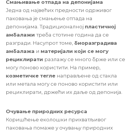
Смањивање отпада на депонијама
Једна од највећих предности одрживог
паковања је смањење отпада на
депонијама. Традиционалној
пластичној
амбалажи
треба стотине година да се
разгради. Насупрот томе,
биоразградива
амбалажа
и
материјали који се могу
рециклирати
разлажу се много брже или се
могу поново користити. На пример,
козметичке тегле
направљене од стакла
или метала могу се поново користити или
рециклирати, држећи их даље од депонија.
Очување природних ресурса
Коришћење еколошки прихватљивог
паковања помаже у очувању природних