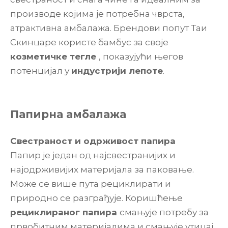
производе којима је потребна чврста,
атрактивна амбалажа. Брендови попут Таи
Скинцаре користе бамбус за своје
козметичке тегле
, показујући његов
потенцијал у
индустрији лепоте
.
Папирна амбалажа
Свестраност и одрживост папира
Папир је један од најсвестранијих и
најодрживијих материјала за паковање.
Може се више пута рециклирати и
природно се разграђује. Коришћење
рециклираног папира
смањује потребу за
првобитним материјалима и смањује утицај