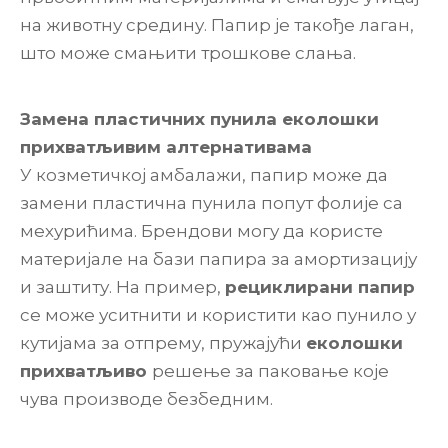
на животну средину. Папир је такође лаган,
што може смањити трошкове слања.
Замена пластичних пунила еколошки
прихватљивим алтернативама
У козметичкој амбалажи, папир може да
замени пластична пунила попут фолије са
мехурићима. Брендови могу да користе
материјале на бази папира за амортизацију
и заштиту. На пример,
рециклирани папир
се може уситнити и користити као пунило у
кутијама за отпрему, пружајући
еколошки
прихватљиво
решење за паковање које
чува производе безбедним.