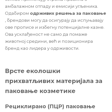
амбалажном отпаду и емисији угљеника.
Одабиром
одрживих решења за паковање
, брендови могу да осигурају да испуњавају
ове прописе и избегну потенцијалне казне.
Ова усклађеност не само да помаже
животној средини, већ и позиционира
бренд као лидера у одрживости.
Врсте еколошки
прихватљивих материјала за
паковање козметике
Рециклирано (ПЦР) паковање