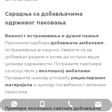
Сарадња са добављачима
одрживог паковања
Важност истраживања и дужне пажње
Приликом одабира
добављача амбалаже
,
истраживање је кључно. Уверите се да
добављач разуме и може да испуни ваше
циљеве одрживости. Потражите партнере
са искуством у
еколошкој амбалажи
.
Проверите њихову употребу
рециклираних
материјала
и њихову посвећеност зеленим
праксама.
харри@у-нуопацкаге.цом
+86-510-86538859
+86- 18795676801
+86- 18795676801
Примери еколошки свесних добављача