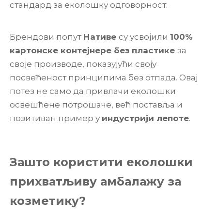
стандард за еколошку одговорност.
Брендови попут
Нативе
су усвојили
100%
картонске контејнере без пластике
за
своје производе, показујући своју
посвећеност принципима без отпада. Овај
потез не само да привлачи еколошки
освешћене потрошаче, већ поставља и
позитиван пример у
индустрији лепоте
.
Зашто користити еколошки
прихватљиву амбалажу за
козметику?