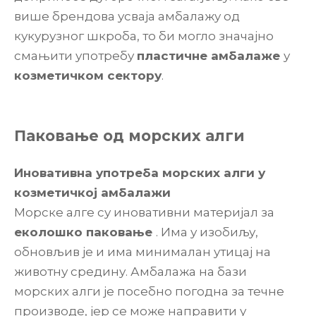
више брендова усваја амбалажу од
кукурузног шкроба, то би могло значајно
смањити употребу
пластичне амбалаже
у
козметичком сектору
.
Паковање од морских алги
Иновативна употреба морских алги у
козметичкој амбалажи
Морске алге су иновативни материјал за
еколошко паковање
. Има у изобиљу,
обновљив је и има минималан утицај на
животну средину. Амбалажа на бази
морских алги је посебно погодна за течне
производе, јер се може направити у