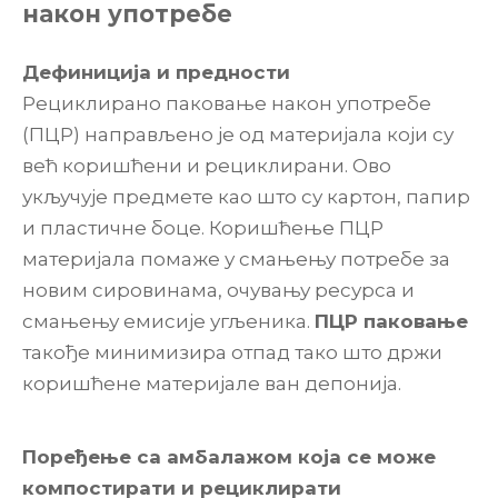
након употребе
Дефиниција и предности
Рециклирано паковање након употребе
(ПЦР) направљено је од материјала који су
већ коришћени и рециклирани. Ово
укључује предмете као што су картон, папир
и пластичне боце. Коришћење ПЦР
материјала помаже у смањењу потребе за
новим сировинама, очувању ресурса и
смањењу емисије угљеника.
ПЦР паковање
такође минимизира отпад тако што држи
коришћене материјале ван депонија.
Поређење са амбалажом која се може
компостирати и рециклирати