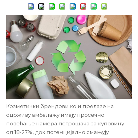
Козметички брендови који прелазе на
одрживу амбалажу имају просечно
повећање намера потрошача за куповину
од 18-27%, док потенцијално смањују