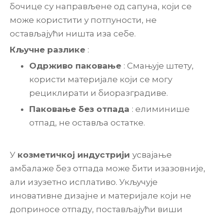
бочице су направљене од сапуна, који се
може користити у потпуности, не
остављајући ништа иза себе.
Кључне разлике
:
Одрживо паковање
: Смањује штету,
користи материјале који се могу
рециклирати и биоразградиве.
Паковање без отпада
: елиминише
отпад, не оставља остатке.
У
козметичкој индустрији
усвајање
амбалаже без отпада може бити изазовније,
али изузетно исплативо. Укључује
иновативне дизајне и материјале који не
доприносе отпаду, постављајући виши