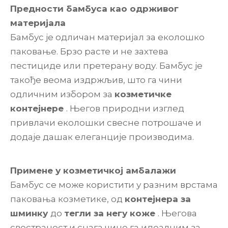
Предности бамбуса као одрживог
материјала
Бамбус је одличан материјал за еколошко
паковање. Брзо расте и не захтева
пестициде или претерану воду. Бамбус је
такође веома издржљив, што га чини
одличним избором за
козметичке
контејнере
. Његов природни изглед
привлачи еколошки свесне потрошаче и
додаје дашак елеганције производима.
Примене у козметичкој амбалажи
Бамбус се може користити у разним врстама
паковања козметике, од
контејнера за
шминку
до
тегли за негу коже
. Његова
свестраност и снага чине га идеалним за