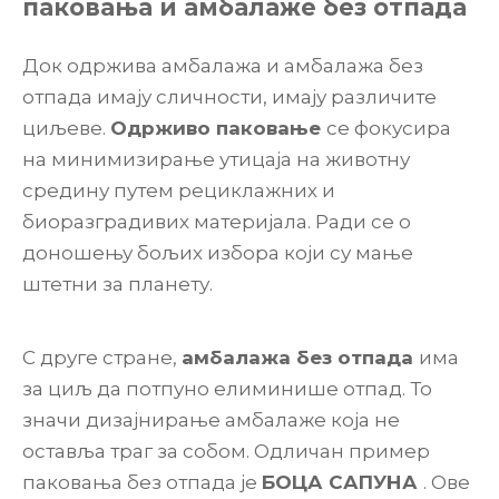
паковања и амбалаже без отпада
Док одржива амбалажа и амбалажа без
отпада имају сличности, имају различите
циљеве.
Одрживо паковање
се фокусира
на минимизирање утицаја на животну
средину путем рециклажних и
биоразградивих материјала. Ради се о
доношењу бољих избора који су мање
штетни за планету.
С друге стране,
амбалажа без отпада
има
за циљ да потпуно елиминише отпад. То
значи дизајнирање амбалаже која не
оставља траг за собом. Одличан пример
паковања без отпада је
БОЦА САПУНА
. Ове