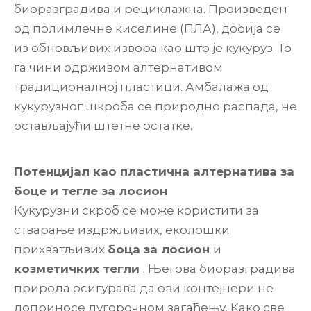
биоразградива и рециклажна. Произведен
од полимлечне киселине (ПЛА), добија се
из обновљивих извора као што је кукуруз. То
га чини одрживом алтернативом
традиционалној пластици. Амбалажа од
кукурузног шкроба се природно распада, не
остављајући штетне остатке.
Потенцијал као пластична алтернатива за
боце и тегле за лосион
Кукурузни скроб се може користити за
стварање издржљивих, еколошки
прихватљивих
боца за лосион
и
козметичких тегли
. Његова биоразградива
природа осигурава да ови контејнери не
доприносе дугорочном загађењу. Како све