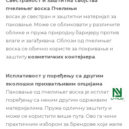
Свестраност и заштитна својства
пчелињег воска Пчелињи
восак је свестран и заштитни материјал за
паковање. Може се обликовати у различите
облике и пружа природну баријеру против
влаге и загађивача. Облози од пчелињег
воска се обично користе за покривање и
заштиту
козметичких контејнера
.
Исплативост у поређењу са другим
еколошки прихватљивим опцијама
Паковање од пчелињег воска је исплативо у
поређењу са неким другим одрживим
материјалима. Пружа одличну заштиту и
може се користити више пута. Ово га чини
практичним избором за брендове који желе