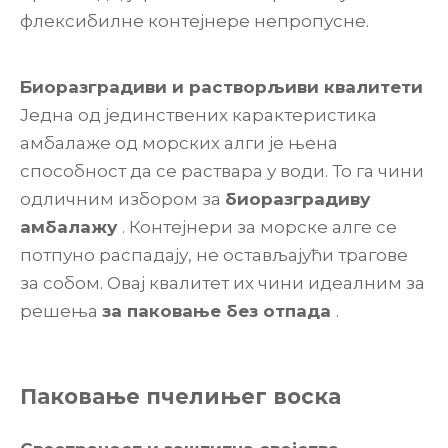
флексибилне контејнере непропусне.
Биоразградиви и растворљиви квалитети
Једна од јединствених карактеристика
амбалаже од морских алги је њена
способност да се раствара у води. То га чини
одличним избором за
биоразградиву
амбалажу
. Контејнери за морске алге се
потпуно распадају, не остављајући трагове
за собом. Овај квалитет их чини идеалним за
решења
за паковање без отпада
.
Паковање пчелињег воска