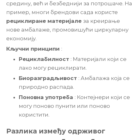
средину, већ и безбеднији за потрошаче. На
пример, многи брендови сада користе
рециклиране материјале
за креирање
нове амбалаже, промовишући циркуларну
економију.
Кључни принципи
:
Рециклабилност
: Материјали који се
лако могу рециклирати.
Биоразградљивост
: Амбалажа која се
природно распада.
Поновна употреба
: Контејнери који се
могу поново пунити или поново
користити.
Разлика између одрживог