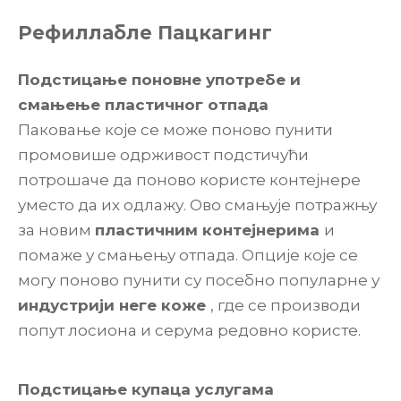
Рефиллабле Пацкагинг
Подстицање поновне употребе и
смањење пластичног отпада
Паковање које се може поново пунити
промовише одрживост подстичући
потрошаче да поново користе контејнере
уместо да их одлажу. Ово смањује потражњу
за новим
пластичним контејнерима
и
помаже у смањењу отпада. Опције које се
могу поново пунити су посебно популарне у
индустрији неге коже
, где се производи
попут лосиона и серума редовно користе.
Подстицање купаца услугама