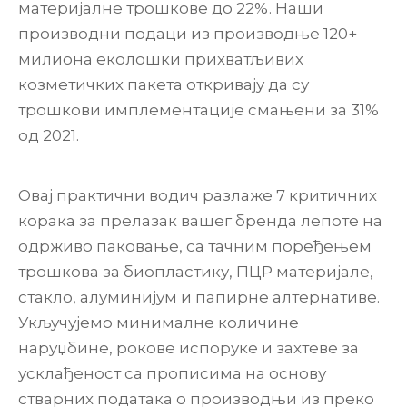
материјалне трошкове до 22%. Наши
производни подаци из производње 120+
милиона еколошки прихватљивих
козметичких пакета откривају да су
трошкови имплементације смањени за 31%
од 2021.
Овај практични водич разлаже 7 критичних
корака за прелазак вашег бренда лепоте на
одрживо паковање, са тачним поређењем
трошкова за биопластику, ПЦР материјале,
стакло, алуминијум и папирне алтернативе.
Укључујемо минималне количине
наруџбине, рокове испоруке и захтеве за
усклађеност са прописима на основу
стварних података о производњи из преко