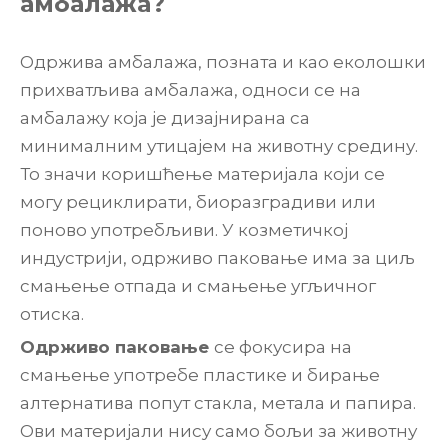
амбалажа?
Одржива амбалажа, позната и као еколошки
прихватљива амбалажа, односи се на
амбалажу која је дизајнирана са
минималним утицајем на животну средину.
То значи коришћење материјала који се
могу рециклирати, биоразградиви или
поново употребљиви. У козметичкој
индустрији, одрживо паковање има за циљ
смањење отпада и смањење угљичног
отиска.
Одрживо паковање
се фокусира на
смањење употребе пластике и бирање
алтернатива попут стакла, метала и папира.
Ови материјали нису само бољи за животну