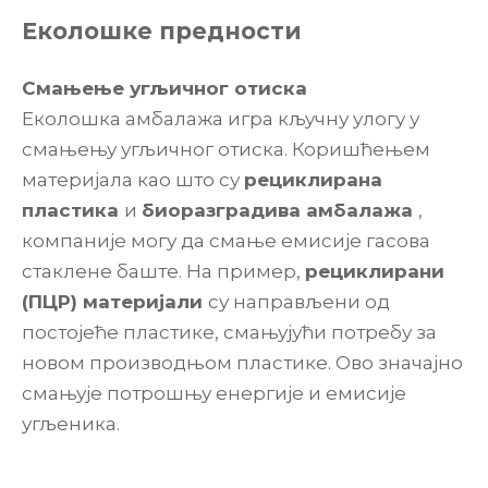
Еколошке предности
Смањење угљичног отиска
Еколошка амбалажа игра кључну улогу у
смањењу угљичног отиска. Коришћењем
материјала као што су
рециклирана
пластика
и
биоразградива амбалажа
,
компаније могу да смање емисије гасова
стаклене баште. На пример,
рециклирани
(ПЦР) материјали
су направљени од
постојеће пластике, смањујући потребу за
новом производњом пластике. Ово значајно
смањује потрошњу енергије и емисије
угљеника.