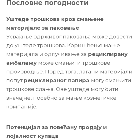
Пословне погодности
Уштеде трошкова кроз смањене
материјале за паковање
Усвајање одрживог паковања може довести
до уштеде трошкова. Коришћење мање
материјала и одлучивање за
рециклирану
амбалажу
може смањити трошкове
производње. Поред тога, лагани материјали
попут
рециклираног папира
могу смањити
трошкове слања. Ове уштеде могу бити
значајне, посебно за мање козметичке
компаније.
Потенцијал за повећану продају и
лојалност купаца