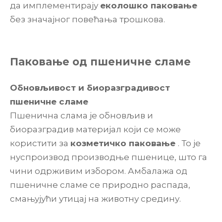
да имплементирају
еколошко паковање
без значајног повећања трошкова.
Паковање од пшеничне сламе
Обновљивост и биоразградивост
пшеничне сламе
Пшенична слама је обновљив и
биоразградив материјал који се може
користити за
козметичко паковање
. То је
нуспроизвод производње пшенице, што га
чини одрживим избором. Амбалажа од
пшеничне сламе се природно распада,
смањујући утицај на животну средину.