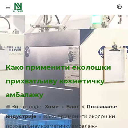
Како применити еколошки
прихватљиву козметичку
амбалажу
Ви сте овде:
Хоме
»
Блог
»
Познавање
индустрије
»
Како применити еколошки
прихватљиву козметичку амбалажу