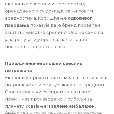
еколошки свеснији и преферирају
брендове који су у складу са њиховим
вредностима. Коришћење
одрживог
паковања
показује да је бренд посвећен
заштити животне средине. Ово не само да
јача репутацију бренда, већ и гради
поверење код потрошача.
Привлачење еколошки свесних
потрошача
Еколошки прихватљива амбалажа привлачи
потрошаче који брину о животној средини.
Ови потрошачи су спремни да плате
премију за производе који су бољи за
планету. Усвајањем
зелене амбалаже
,
брендови могу да се укључе у ово растуће