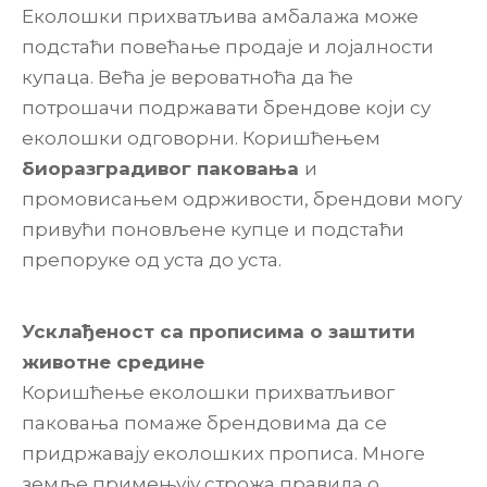
Еколошки прихватљива амбалажа може
подстаћи повећање продаје и лојалности
купаца. Већа је вероватноћа да ће
потрошачи подржавати брендове који су
еколошки одговорни. Коришћењем
биоразградивог паковања
и
промовисањем одрживости, брендови могу
привући поновљене купце и подстаћи
препоруке од уста до уста.
Усклађеност са прописима о заштити
животне средине
Коришћење еколошки прихватљивог
паковања помаже брендовима да се
придржавају еколошких прописа. Многе
земље примењују строжа правила о