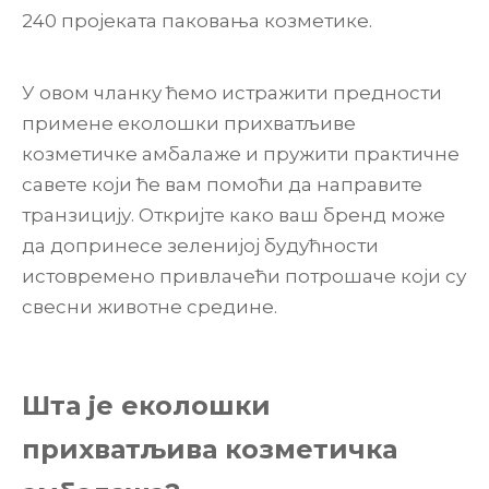
240 пројеката паковања козметике.
У овом чланку ћемо истражити предности
примене еколошки прихватљиве
козметичке амбалаже и пружити практичне
савете који ће вам помоћи да направите
транзицију. Откријте како ваш бренд може
да допринесе зеленијој будућности
истовремено привлачећи потрошаче који су
свесни животне средине.
Шта је еколошки
прихватљива козметичка