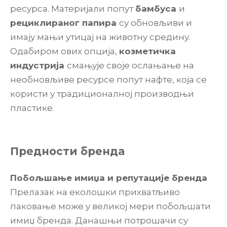
ресурса. Материјали попут
бамбуса
и
рециклираног папира
су обновљиви и
имају мањи утицај на животну средину.
Одабиром ових опција,
козметичка
индустрија
смањује своје ослањање на
необновљиве ресурсе попут нафте, која се
користи у традиционалној производњи
пластике.
Предности бренда
Побољшање имиџа и репутације бренда
Прелазак на еколошки прихватљиво
паковање може у великој мери побољшати
имиџ бренда. Данашњи потрошачи су