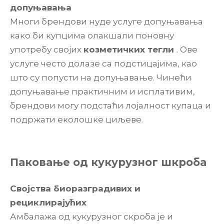
допуњавања
Многи брендови нуде услуге допуњавања
како би купцима олакшали поновну
употребу својих
козметичких тегли
. Ове
услуге често долазе са подстицајима, као
што су попусти на допуњавање. Чинећи
допуњавање практичним и исплативим,
брендови могу подстаћи лојалност купаца и
подржати еколошке циљеве.
Паковање од кукурузног шкроба
Својства биоразградивих и
рециклирајућих
Амбалажа од кукурузног скроба је и