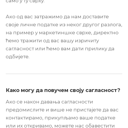
само у ту сврху.
Ако од вас затражимо да нам доставите
своје личне податке из неког другог разлога,
на пример у маркетиншке сврхе, директно
ћемо тражити од вас вашу изричиту
сагласност или ћемо вам дати прилику да
одбијете.
Како могу да повучем своју сагласност?
Ако се након давања сагласности
предомислите и више не пристајете да вас
контактирамо, прикупљамо ваше податке
или их откривамо, можете нас обавестити