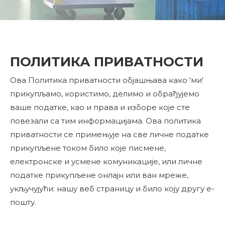
ПОЛИТИКА ПРИВАТНОСТИ
Ова Политика приватности објашњава како 'ми'
прикупљамо, користимо, делимо и обрађујемо
ваше податке, као и права и изборе које сте
повезали са тим информацијама. Ова политика
приватности се примењује на све личне податке
прикупљене током било које писмене,
електронске и усмене комуникације, или личне
податке прикупљене онлајн или ван мреже,
укључујући: нашу веб страницу и било коју другу е-
пошту.