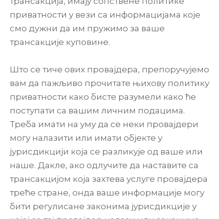
трансакција, имају сопствене политике
приватности у вези са информацијама које
смо дужни да им пружимо за ваше
трансакције куповине.
Што се тиче ових провајдера, препоручујемо
вам да пажљиво прочитате њихову политику
приватности како бисте разумели како ће
поступати са вашим личним подацима.
Треба имати на уму да се неки провајдери
могу налазити или имати објекте у
јурисдикцији која се разликује од ваше или
наше. Дакле, ако одлучите да наставите са
трансакцијом која захтева услуге провајдера
треће стране, онда ваше информације могу
бити регулисане законима јурисдикције у