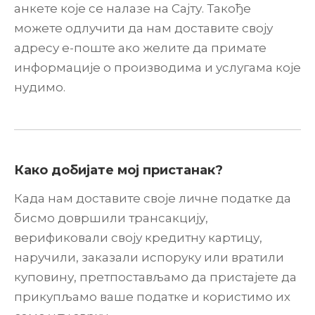
анкете које се налазе на Сајту. Такође
можете одлучити да нам доставите своју
адресу е-поште ако желите да примате
информације о производима и услугама које
нудимо.
Како добијате мој пристанак?
Када нам доставите своје личне податке да
бисмо довршили трансакцију,
верификовали своју кредитну картицу,
наручили, заказали испоруку или вратили
куповину, претпостављамо да пристајете да
прикупљамо ваше податке и користимо их