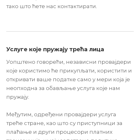
тако што ћете нас контактирати.
Услуге које пружају трећа лица
Уопштено говорећи, независни провајдери
које користимо ће прикупљати, користити и
откривати ваше податке само у мери која је
неопходна за обављање услуга које нам
пружају.
Међутим, одређени провајдери услуга
треће стране, као што су приступници за
плаћање и други процесори платних