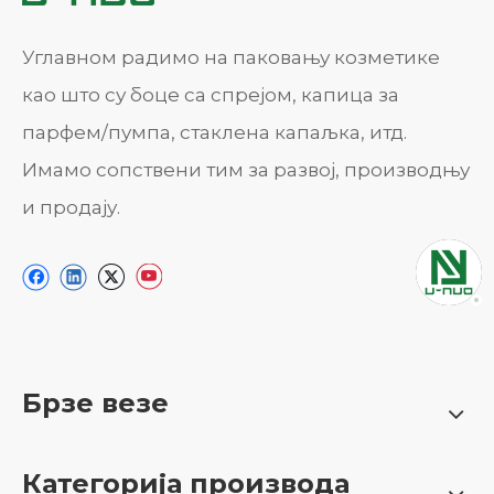
Углавном радимо на паковању козметике
као што су боце са спрејом, капица за
парфем/пумпа, стаклена капаљка, итд.
Имамо сопствени тим за развој, производњу
и продају.
Брзе везе
Категорија производа