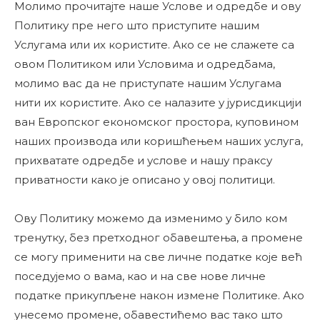
Молимо прочитајте наше Услове и одредбе и ову
Политику пре него што приступите нашим
Услугама или их користите. Ако се не слажете са
овом Политиком или Условима и одредбама,
молимо вас да не приступате нашим Услугама
нити их користите. Ако се налазите у јурисдикцији
ван Европског економског простора, куповином
наших производа или коришћењем наших услуга,
прихватате одредбе и услове и нашу праксу
приватности како је описано у овој политици.
Ову Политику можемо да изменимо у било ком
тренутку, без претходног обавештења, а промене
се могу применити на све личне податке које већ
поседујемо о вама, као и на све нове личне
податке прикупљене након измене Политике. Ако
унесемо промене, обавестићемо вас тако што