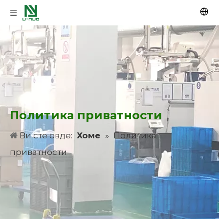
Политика приватности
Ви сте овде:
Хоме
»
Политика
приватности