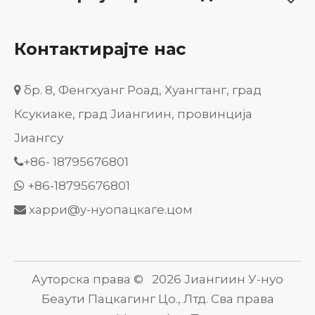
Контактирајте нас
бр. 8, Фенгхуанг Роад, Хуангтанг, град

Ксукиаке, град Јиангиин, провинција
Јиангсу
+86-
18795676801

+86-18795676801

харри@у-нуопацкаге.цом

Ауторска права ©
2026
Јиангиин У-нуо
Беаути Пацкагинг Цо., Лтд. Сва права