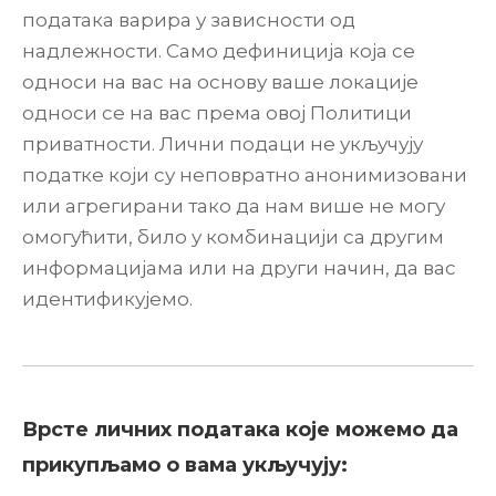
података варира у зависности од
надлежности. Само дефиниција која се
односи на вас на основу ваше локације
односи се на вас према овој Политици
приватности. Лични подаци не укључују
податке који су неповратно анонимизовани
или агрегирани тако да нам више не могу
омогућити, било у комбинацији са другим
информацијама или на други начин, да вас
идентификујемо.
Врсте личних података које можемо да
прикупљамо о вама укључују: