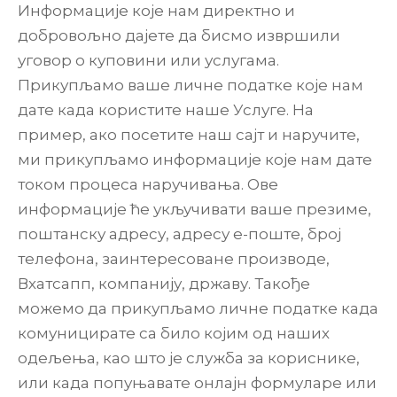
Информације које нам директно и
добровољно дајете да бисмо извршили
уговор о куповини или услугама.
Прикупљамо ваше личне податке које нам
дате када користите наше Услуге. На
пример, ако посетите наш сајт и наручите,
ми прикупљамо информације које нам дате
током процеса наручивања. Ове
информације ће укључивати ваше презиме,
поштанску адресу, адресу е-поште, број
телефона, заинтересоване производе,
Вхатсапп, компанију, државу. Такође
можемо да прикупљамо личне податке када
комуницирате са било којим од наших
одељења, као што је служба за кориснике,
или када попуњавате онлајн формуларе или