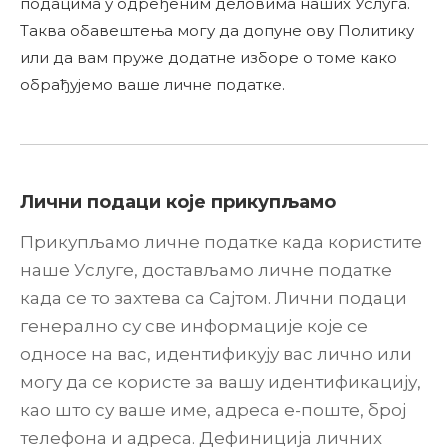
подацима у одређеним деловима наших Услуга.
Таква обавештења могу да допуне ову Политику
или да вам пруже додатне изборе о томе како
обрађујемо ваше личне податке.
Лични подаци које прикупљамо
Прикупљамо личне податке када користите
наше Услуге, достављамо личне податке
када се то захтева са Сајтом. Лични подаци
генерално су све информације које се
односе на вас, идентификују вас лично или
могу да се користе за вашу идентификацију,
као што су ваше име, адреса е-поште, број
телефона и адреса. Дефиниција личних