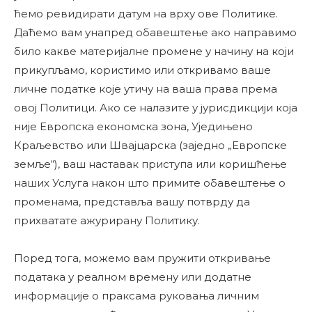
ћемо ревидирати датум на врху ове Политике.
Даћемо вам унапред обавештење ако направимо
било какве материјалне промене у начину на који
прикупљамо, користимо или откривамо ваше
личне податке које утичу на ваша права према
овој Политици. Ако се налазите у јурисдикцији која
није Европска економска зона, Уједињено
Краљевство или Швајцарска (заједно „Европске
земље“), ваш наставак приступа или коришћење
наших Услуга након што примите обавештење о
променама, представља вашу потврду да
прихватате ажурирану Политику.
Поред тога, можемо вам пружити откривање
података у реалном времену или додатне
информације о праксама руковања личним