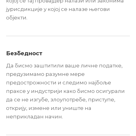
којој се тај провајдер налази или законима
јурисдикције у којој се налазе његови
објекти.
Безбедност
Да бисмо заштитили ваше личне податке,
предузимамо разумне мере
предострожности и следимо најбоље
праксе у индустрији како бисмо осигурали
да се не изгубе, злоупотребе, приступе,
открију, измене или униште на
неприкладан начин.