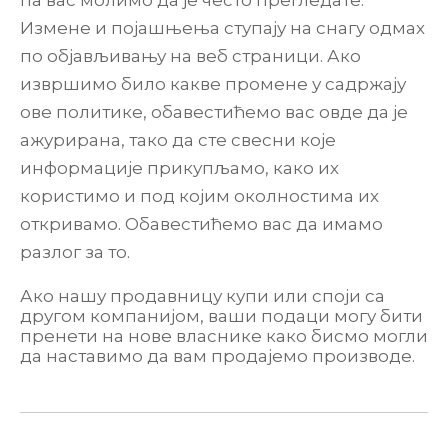
па вас молимо да је често прегледате.
Измене и појашњења ступају на снагу одмах
по објављивању на веб страници. Ако
извршимо било какве промене у садржају
ове политике, обавестићемо вас овде да је
ажурирана, тако да сте свесни које
информације прикупљамо, како их
користимо и под којим околностима их
откривамо. Обавестићемо вас да имамо
разлог за то.
Ако нашу продавницу купи или споји са
другом компанијом, ваши подаци могу бити
пренети на нове власнике како бисмо могли
да наставимо да вам продајемо производе.