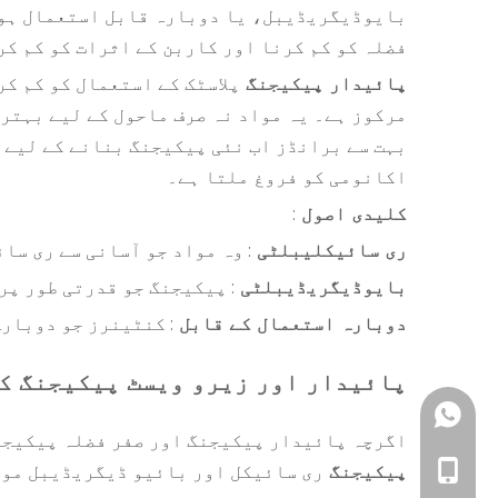
بایوڈیگریڈیبل، یا دوبارہ قابل استعمال ہوں
فضلہ کو کم کرنا اور کاربن کے اثرات کو کم کر
پائیدار پیکیجنگ
پلاسٹک کے استعمال کو کم ک
مرکوز ہے۔ یہ مواد نہ صرف ماحول کے لیے بہتر 
بہت سے برانڈز اب نئی پیکیجنگ بنانے کے لیے
اکانومی کو فروغ ملتا ہے۔
کلیدی اصول
:
ری سائیکلیبلٹی
: وہ مواد جو آسانی سے ری سا
بایوڈیگریڈیبلٹی
: پیکیجنگ جو قدرتی طور پر
دوبارہ استعمال کے قابل
: کنٹینرز جو دوبار
پائیدار اور زیرو ویسٹ پیکیجنگ ک
+86- 187956768
اگرچہ پائیدار پیکیجنگ اور صفر فضلہ پیکیجن
+86- 187956768
پیکیجنگ
ری سائیکل اور بائیو ڈیگریڈیبل موا