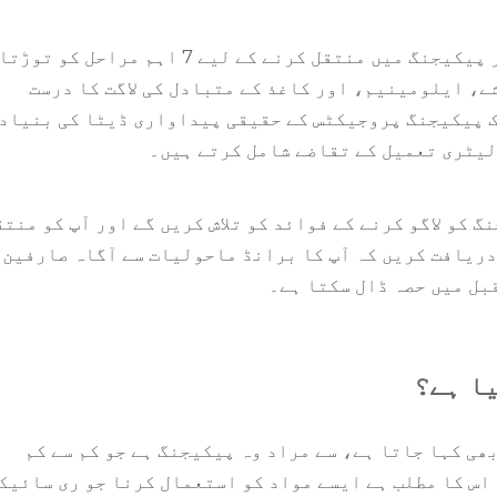
یہ عملی گائیڈ آپ کے بیوٹی برانڈ کو پائیدار پیکیجنگ میں منتقل کرنے کے لیے 7 اہم مراحل کو توڑت
ے، ایلومینیم، اور کاغذ کے متبادل کی لاگت کا درست
240 سے زیادہ کاسمیٹک پیکیجنگ پروجیکٹس کے حقیقی پیداواری ڈیٹا کی بنیاد
لیٹری تعمیل کے تقاضے شامل کرتے ہیں۔
 کو لاگو کرنے کے فوائد کو تلاش کریں گے اور آپ کو منت
دریافت کریں کہ آپ کا برانڈ ماحولیات سے آگاہ صارفین 
بل میں حصہ ڈال سکتا ہے۔
ا ہے؟
ی کہا جاتا ہے، سے مراد وہ پیکیجنگ ہے جو کم سے کم
اس کا مطلب ہے ایسے مواد کو استعمال کرنا جو ری سائیک