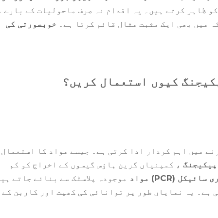
کو ظاہر کرتے ہیں۔ یہ اقدام نہ صرف ماحولیات کے بارے م
ہ میں بھی ایک مثبت مثال قائم کرتا ہے۔
خوبصورتی کی
کیجنگ کیوں استعمال کریں؟
نے میں اہم کردار ادا کرتی ہے۔ جیسے مواد کا استعمال
پیکیجنگ
، کمپنیاں گرین ہاؤس گیسوں کے اخراج کو کم
یکل (PCR) مواد
موجودہ پلاسٹک سے بنائے جاتے ہی
ی ہے۔ یہ نمایاں طور پر توانائی کی کھپت اور کاربن کے