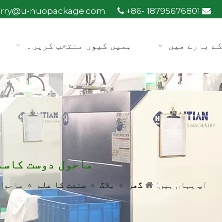
arry@u-nuopackage.com
+86- 18795676801


ے بارے میں
ہمیں کیوں منتخب کریں۔
ماحول دوست کاسم
آپ یہاں ہیں:
گھر
»
بلاگ
»
صنعت کا علم
»
ماحول 