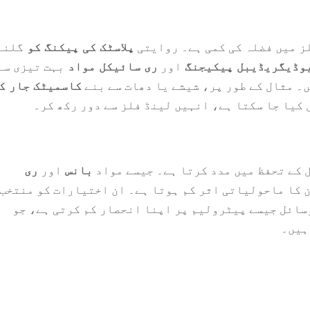
ز میں فضلہ کی کمی ہے۔ روایتی
پلاسٹک کی پیکنگ کو
گلنے
وڈیگریڈیبل پیکیجنگ
اور
ری سائیکل مواد
بہت تیزی سے
۔ مثال کے طور پر، شیشے یا دھات سے بنے
کاسمیٹک جار ک
کیا جا سکتا ہے، انہیں لینڈ فلز سے دور رکھ کر۔
 کے تحفظ میں مدد کرتا ہے۔ جیسے مواد
بانس
اور
ری
 کا ماحولیاتی اثر کم ہوتا ہے۔ ان اختیارات کو منتخب
سائل جیسے پیٹرولیم پر اپنا انحصار کم کرتی ہے، جو
ہیں۔