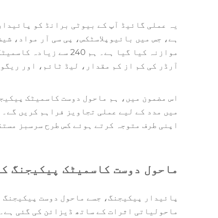
ہے، جس میں بائیوپلاسٹکس، پی سی آر مواد، شیش
موازنہ کیا گیا ہے۔ ہم 
آرڈر کی کم از کم مقدار، لیڈ ٹائم، اور ریگو
اس مضمون میں، ہم ماحول دوست کاسمیٹک پیکیجنگ
میں مدد کے لیے عملی تجاویز فراہم کریں گے۔ 
اپنی طرف متوجہ کرتے ہوئے کس طرح سرسبز مستق
ماحول دوست کاسمیٹک پیکیجنگ کی
پائیدار پیکیجنگ، جسے ماحول دوست پیکیجنگ بھ
ماحولیاتی اثرات کے ساتھ ڈیزائن کی گئی ہے۔ 