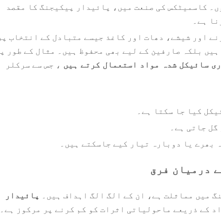
۔ کاسمیٹکس کی صنعت میں، پائیدار پیکیجنگ کا مقصد
نا ہے۔
رنے اور شیشے، دھات اور کاغذ جیسے متبادل کے انتخاب پر
ہیں بلکہ صارفین کے لیے بھی محفوظ ہیں۔ مثال کے طور پ
ری سائیکل شدہ مواد استعمال کرتے ہیں
، جس سے سرکلر
ئیکل کیا جا سکتا ہے۔
 گل جاتی ہے۔
ہ بھرے یا دوبارہ تیار کیے جاسکتے ہیں۔
ے درمیان فرق
گ میں مماثلت ہے، ان کے الگ الگ اہداف ہیں۔
پائیدار
د کے ذریعے ماحولیاتی اثرات کو کم کرنے پر مرکوز ہے۔ 