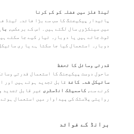
لینڈ فلز میں فضلہ کو کم کرنا
پائیدار پیکیجنگ کا سب سے بڑا فائدہ لینڈ فل
میں سینکڑوں سال لگتے ہیں۔ اس کے برعکس،
بای
ٹوٹ جاتے ہیں یا دوبارہ تیار کیے جا سکتے ہیں
دوبارہ استعمال کیا جا سکتا ہے یا ری سائیکل 
قدرتی وسائل کا تحفظ
ماحول دوست پیکیجنگ کا استعمال قدرتی وسائل
سائیکل شدہ کاغذ
قابل تجدید ہوتے ہیں اور ان
کرنے سے،
کاسمیٹک انڈسٹری
غیر قابل تجدید و
روایتی پلاسٹک کی پیداوار میں استعمال ہوتے 
برانڈ کے فوائد