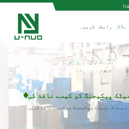
h
بلاگ
رابطہ کریں۔
یٹک پیکیجنگ کو کیسے نافذ کی�
دوست کاسمیٹک پیکیجنگ کو کیسے نافذ کریں۔