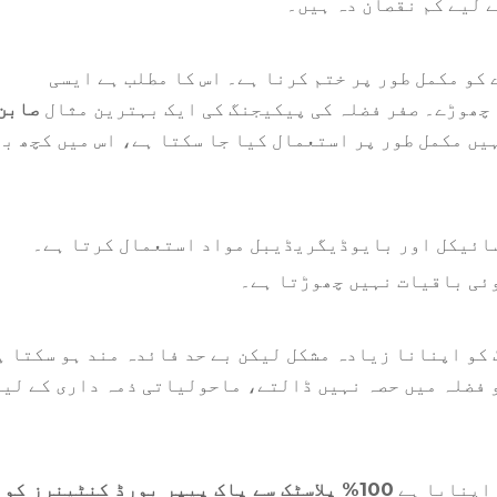
 لیے کم نقصان دہ ہیں۔
کو مکمل طور پر ختم کرنا ہے۔ اس کا مطلب ہے ایسی
 چھوڑے۔ صفر فضلہ کی پیکیجنگ کی ایک بہترین مثال
صابن
یں مکمل طور پر استعمال کیا جا سکتا ہے، اس میں کچھ بھ
 سائیکل اور بایوڈیگریڈیبل مواد استعمال کرتا ہے۔
وئی باقیات نہیں چھوڑتا ہے۔
 کو اپنانا زیادہ مشکل لیکن بے حد فائدہ مند ہو سکتا ہ
 فضلہ میں حصہ نہیں ڈالتے، ماحولیاتی ذمہ داری کے لیے
اپنایا ہے
100% پلاسٹک سے پاک پیپر بورڈ کنٹینرز کو