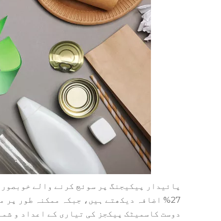
دوست کاسمیٹک پیکجز کی تیاری کے اعداد و شمار سے پتہ چلتا ہے کہ 2021 