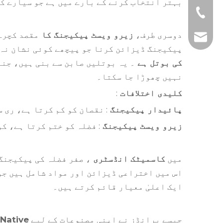
بہتر انتخاب کرنے کے بارے میں ہے جو سیارے کے
+86-510-865388
دوسری طرف،
زیرو ویسٹ پیکیجنگ کا
مقصد کچرے 
harry@u-nuopa
پیکیجنگ ڈیزائن کرنا جو پیچھے کوئی نشان نہ
کی بوتل ہے
۔ یہ بوتلیں صابن سے بنی ہیں، جنہ
نہیں چھوڑا جا سکتا۔
کلیدی اختلافات
:
پائیدار پیکیجنگ
: نقصان کو کم کرتا ہے، ری
زیرو ویسٹ پیکیجنگ
: فضلہ کو ختم کرتا ہے، ک
میں
کاسمیٹک انڈسٹری
، صفر فضلہ کی پیکیجنگ
اس میں اختراعی ڈیزائن اور مواد شامل ہیں جو
ایک اعلیٰ معیار قائم کرتے ہیں۔
جیسے برانڈز نے اپنی مصنوعات کے لیے
Native