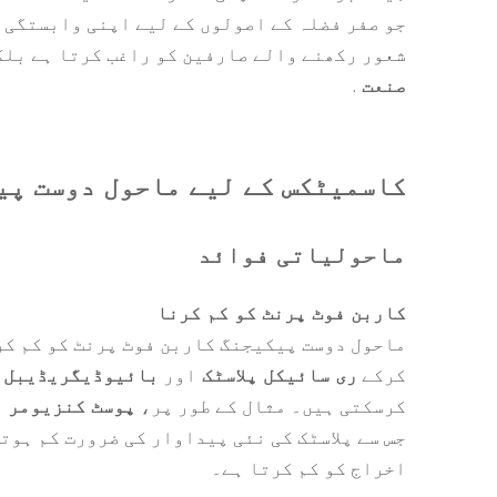
جو صفر فضلہ کے اصولوں کے لیے اپنی وابستگی 
شعور رکھنے والے صارفین کو راغب کرتا ہے بلک
صنعت
.
کاسمیٹکس کے لیے ماحول دوست پی
ماحولیاتی فوائد
کاربن فوٹ پرنٹ کو کم کرنا
ماحول دوست پیکیجنگ کاربن فوٹ پرنٹ کو کم کر
کرکے
ری سائیکل پلاسٹک
اور
بائیوڈیگریڈیبل 
کرسکتی ہیں۔ مثال کے طور پر،
پوسٹ کنزیومر ری سائ
جس سے پلاسٹک کی نئی پیداوار کی ضرورت کم ہوت
اخراج کو کم کرتا ہے۔