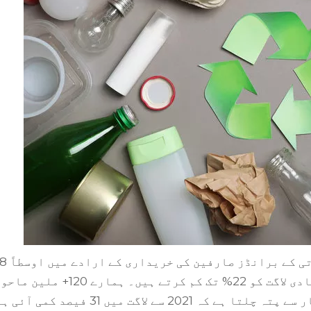
27% اضافہ دیکھتے ہیں، جبکہ ممکنہ طور پر مادی لاگت کو 22% تک کم کرتے ہیں۔ ہمارے 120+ ملی
سے لاگت میں 31 فیصد کمی آئی ہے۔