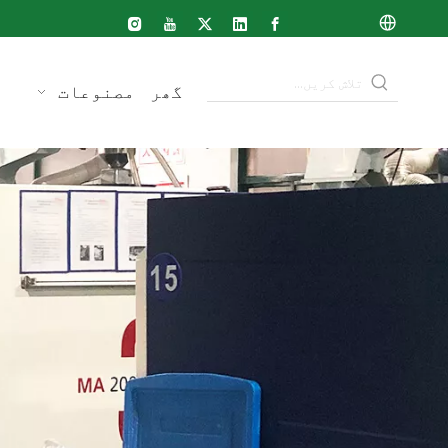
گھر
مصنوعات
ک