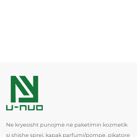
Ne kryesisht punojmë në paketimin kozmetik
si shishe sprej, kapak parfumi/pompë, pikatore