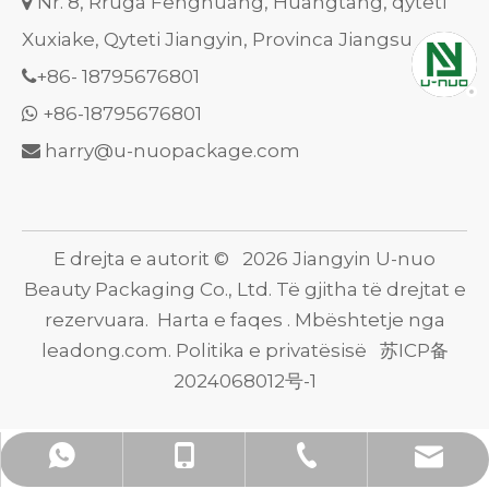
Nr. 8, Rruga Fenghuang, Huangtang, qyteti

Xuxiake, Qyteti Jiangyin, Provinca Jiangsu
+86-
18795676801

+86-18795676801

harry@u-nuopackage.com

E drejta e autorit ©
2026
Jiangyin U-nuo
Beauty Packaging Co., Ltd. Të gjitha të drejtat e
rezervuara.
Harta e faqes
. Mbështetje nga
leadong.com
.
Politika e privatësisë
苏ICP备
2024068012号-1
harry@u-nuopackage.com
+86-510-86538859
+86- 18795676801
+86- 18795676801