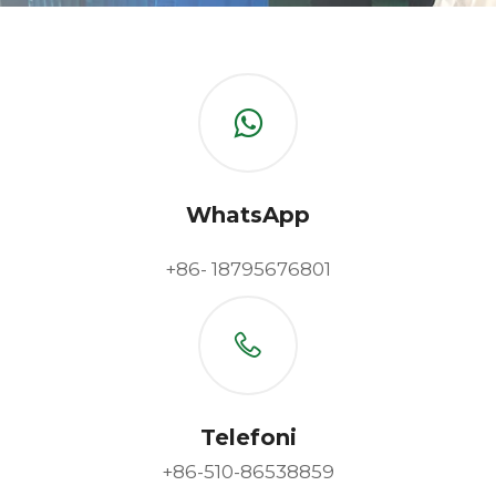
WhatsApp
+86- 18795676801
Telefoni
+86-510-86538859