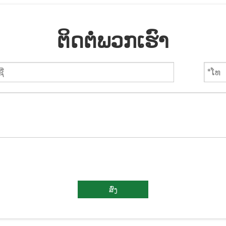
ຕິດຕໍ່ພວກເຮົາ
ສົ່ງ