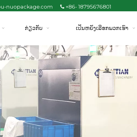
@u-nuopackage.com
+86- 18795676801

ກ່ຽວກັບ
ເປັນຫຍັງເລືອກພວກເຮົາ