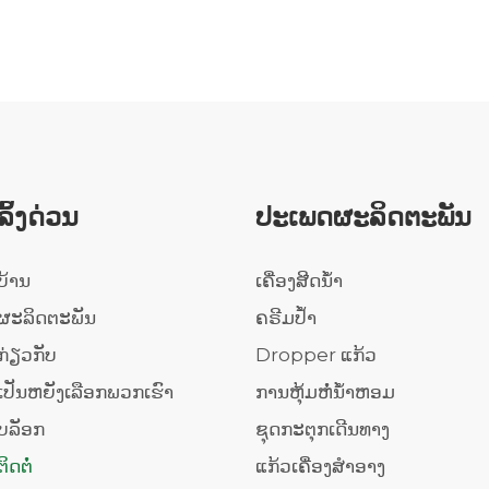
ລິ້ງດ່ວນ
ປະເພດຜະລິດຕະພັນ
ບ້ານ
ເຄື່ອງສີດນ້ຳ
ຜະລິດຕະພັນ
ຄຣີມປ້ຳ
ກ່ຽວກັບ
Dropper ແກ້ວ
ເປັນຫຍັງເລືອກພວກເຮົາ
ການຫຸ້ມຫໍ່ນ້ໍາຫອມ
ບລັອກ
ຊຸດກະຕຸກເດີນທາງ
ຕິດຕໍ່
ແກ້ວເຄື່ອງສໍາອາງ