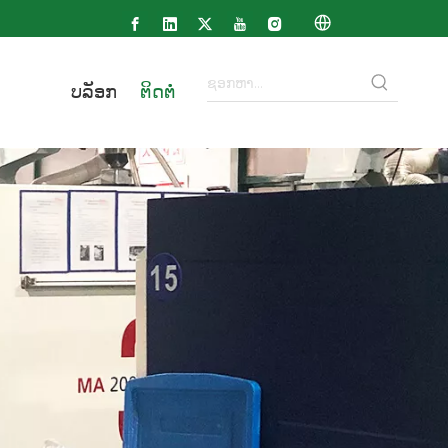
ບລັອກ
ຕິດຕໍ່