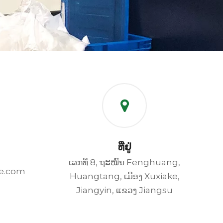
ທີ່ຢູ່
ເລກທີ່ 8, ຖະໜົນ Fenghuang,
e.com
Huangtang, ເມືອງ Xuxiake,
Jiangyin, ແຂວງ Jiangsu