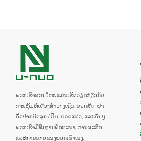
ພວກເຮົາສ່ວນໃຫຍ່ແມ່ນເຮັດວຽກກ່ຽວກັບ
ການຫຸ້ມຫໍ່ເຄື່ອງສໍາອາງເຊັ່ນ: ຂວດສີດ, ຝາ
ອັດປາກມົດລູກ / ປັ໊ມ, ຢອດແກ້ວ, ແລະອື່ນໆ.
ພວກເຮົາມີທີມງານພັດທະນາ, ການຜະລິດ
ແລະການຂາຍຂອງພວກເຮົາເອງ.