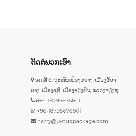
ຕິດຕໍ່ພວກເຮົາ
ເລກທີ່ 8, ຖະໜົນເຟືອງຮວາງ, ເມືອງຮ້ວາ

ຕາງ, ເມືອງຊູຊີ, ເມືອງຈຽງຢິນ, ແຂວງຈຽງຊູ
+86-
18795676801

+86-18795676801

harry@u-nuopackage.com
