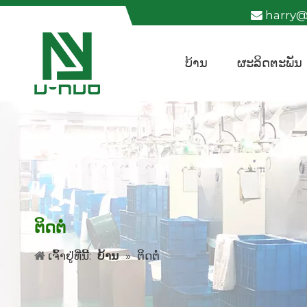
harry

ບ້ານ
ຜະລິດຕະພັນ
ຕິດຕໍ່
ເຈົ້າຢູ່ທີ່ນີ້:
ບ້ານ
»
ຕິດຕໍ່