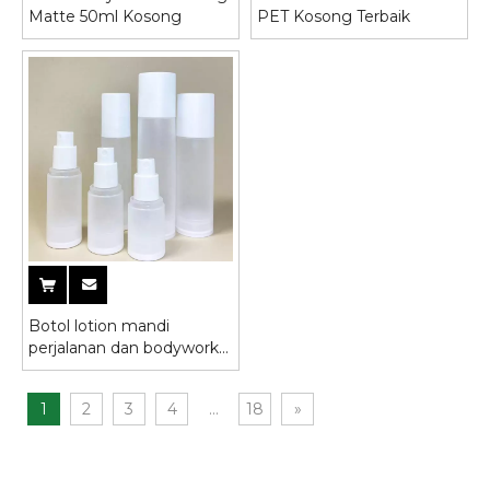
Matte 50ml Kosong
PET Kosong Terbaik
Botol lotion mandi
perjalanan dan bodywork
grosir
1
2
3
4
...
18
»