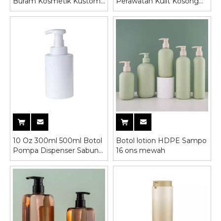
Buram Kosmetik Kustom
Perawatan Kulit Kosong
Untuk Minyak Esensial
dengan Pompa Busa
10 Oz 300ml 500ml Botol
Botol lotion HDPE Sampo
Pompa Dispenser Sabun
16 ons mewah
Busa Tangan Berbusa
Putih Ramah Lingkungan