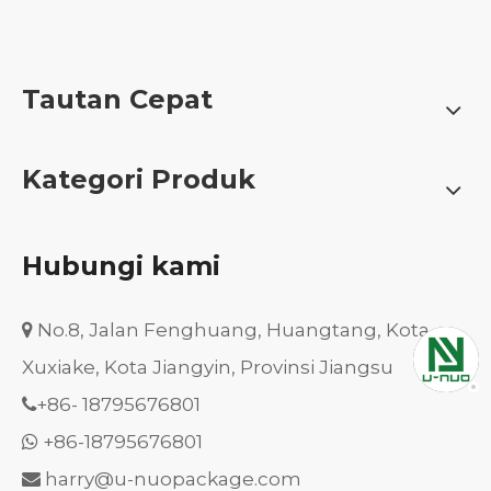
Tautan Cepat
Kategori Produk
Hubungi kami
No.8, Jalan Fenghuang, Huangtang, Kota

Xuxiake, Kota Jiangyin, Provinsi Jiangsu
+86-
18795676801

+86-18795676801

harry@u-nuopackage.com
