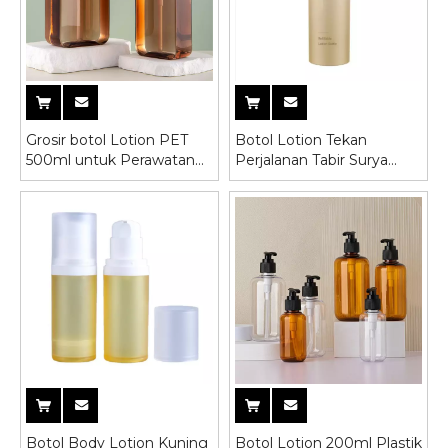
Grosir botol Lotion PET
Botol Lotion Tekan
500ml untuk Perawatan
Perjalanan Tabir Surya
Rambut
Portabel Berkualitas
Tinggi
Botol Body Lotion Kuning
Botol Lotion 200ml Plastik