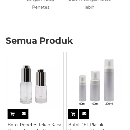
dan
Penetes
lebih
Kab
ribadi
Semua Produk
Botol Penetes Tekan Kaca
Botol PET Plastik