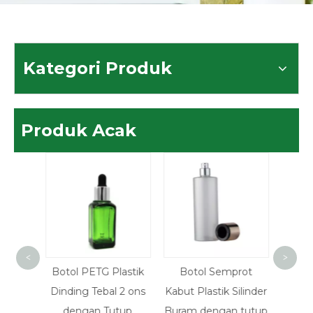
Kategori Produk
Produk Acak
<
>
 Bulat
Botol PETG Plastik
Botol Semprot
Boto
gan
Dinding Tebal 2 ons
Kabut Plastik Silinder
100m
untuk
dengan Tutup
Buram dengan tutup
denga