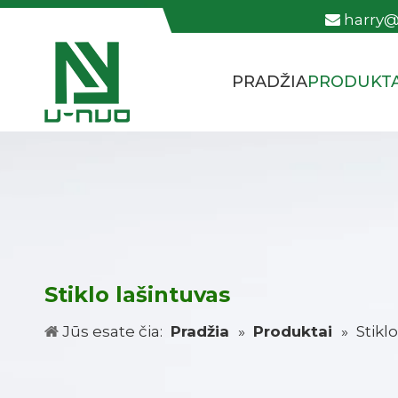
harry

PRADŽIA
PRODUKTA
Stiklo lašintuvas
Jūs esate čia:
Pradžia
»
Produktai
»
Stikl