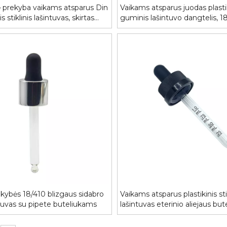
 prekyba vaikams atsparus Din
Vaikams atsparus juodas plasti
is stiklinis lašintuvas, skirtas
guminis lašintuvo dangtelis, 
iejaus buteliukui
yba vaikams
Pridėtas svoris aliuminio
Aukštos kokybė
 plastikinis
kvepalų dangtelis
plastikinis kvadr
vas, skirtas
su stikliniu
s buteliukui
kybės 18/410 blizgaus sidabro
Vaikams atsparus plastikinis sti
ntuvas su pipete buteliukams
lašintuvas eterinio aliejaus but