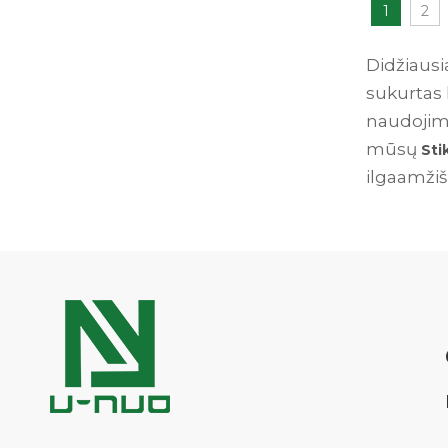
1
2
Didžiaus
sukurtas 
naudojimo
mūsų
Sti
ilgaamži