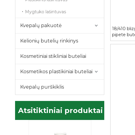
Mygtuko lašintuvas
Kvepalų pakuotė
18/410 bliz
pipete but
Kelionių butelių rinkinys
Kosmetiniai stikliniai buteliai
Kosmetikos plastikiniai buteliai
Kvepalų purškiklis
Atsitiktiniai produktai