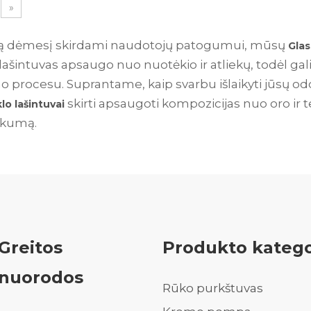
»
ią dėmesį skirdami naudotojų patogumui, mūsų
Gla
lašintuvas apsaugo nuo nuotėkio ir atliekų, todėl gal
 procesu. Suprantame, kaip svarbu išlaikyti jūsų od
skirti apsaugoti kompozicijas nuo oro ir t
klo lašintuvai
škumą.
Greitos
Produkto katego
nuorodos
Rūko purkštuvas