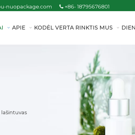
@u-nuopackage.com
+86- 18795676801

I
APIE
KODĖL VERTA RINKTIS MUS
DIE
o lašintuvas