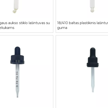
gaus aukso stiklo lašintuvas su
18/410 baltas plastikinis lašint
eliukams
guma