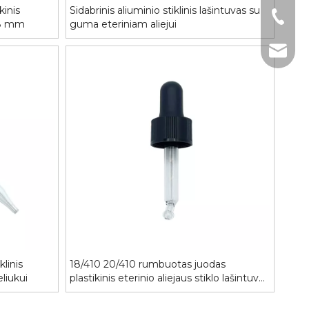
kinis
Sidabrinis aliuminio stiklinis lašintuvas su
+86-51
18 mm
guma eteriniam aliejui
harry@
s žalias PETG
Didmeninis 50 ml mėlyno
Kinijos aukšt
atinis butelis
eterinio aliejaus stiklinis
ml plokščio p
 lašintuvu
serumo buteliukas su
serumo la
sidabriniu lašintuvu
klinis
18/410 20/410 rumbuotas juodas
eliukui
plastikinis eterinio aliejaus stiklo lašintuvo
dangtelis