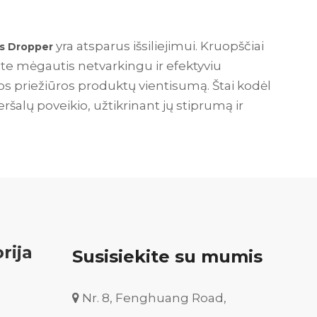
yra atsparus išsiliejimui. Kruopščiai
ss Dropper
ite mėgautis netvarkingu ir efektyviu
os priežiūros produktų vientisumą. Štai kodėl
eršalų poveikio, užtikrinant jų stiprumą ir
rija
Susisiekite su mumis
Nr. 8, Fenghuang Road,
