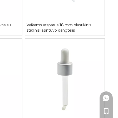
uvas su
Vaikams atsparus 18 mm plastikinis
stiklinis lašintuvo dangtelis
+86- 1
+86- 1