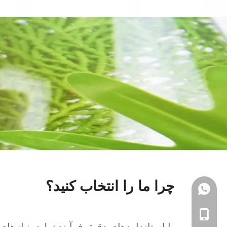
چرا ما را انتخاب کنید؟
86- 1879567680
86- 1879567680
با استانداردهای دقیق فرآیند تولید، نیازها