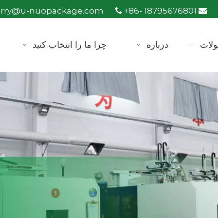
arry@u-nuopackage.com
+86- 18795676801


لات
درباره
چرا ما را انتخاب کنید