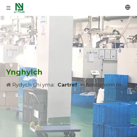
Ynghylch
Rydych chi yma:
Cartref
»
Amdanom ni