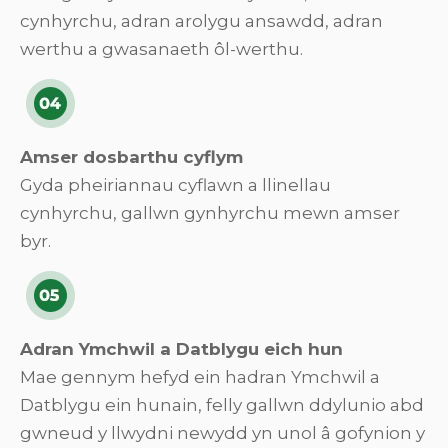
cynhyrchu, adran arolygu ansawdd, adran
werthu a gwasanaeth ôl-werthu.
Amser dosbarthu cyflym
Gyda pheiriannau cyflawn a llinellau
cynhyrchu, gallwn gynhyrchu mewn amser
byr.
Adran Ymchwil a Datblygu eich hun
Mae gennym hefyd ein hadran Ymchwil a
Datblygu ein hunain, felly gallwn ddylunio abd
gwneud y llwydni newydd yn unol â gofynion y