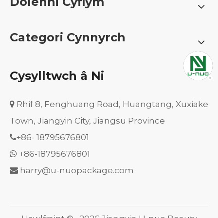
Dolenni Cyflym
Categori Cynnyrch
Cysylltwch â Ni
Rhif 8, Fenghuang Road, Huangtang, Xuxiake

Town, Jiangyin City, Jiangsu Province
+86-
18795676801

+86-18795676801

harry@u-nuopackage.com
