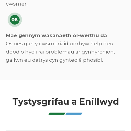
cwsmer.
Mae gennym wasanaeth ôl-werthu da
Os oes gan y cwsmeriaid unrhyw help neu
ddod o hyd i rai problemau ar gynhyrchion,
gallwn eu datrys cyn gynted â phosibl.
Tystysgrifau a Enillwyd