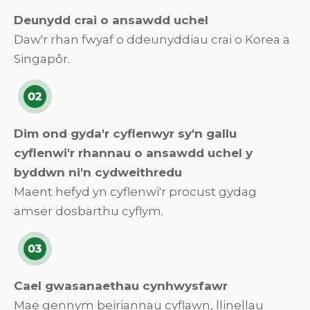
Deunydd crai o ansawdd uchel
Daw'r rhan fwyaf o ddeunyddiau crai o Korea a
Singapôr.
Dim ond gyda'r cyflenwyr sy'n gallu
cyflenwi'r rhannau o ansawdd uchel y
byddwn ni'n cydweithredu
Maent hefyd yn cyflenwi'r procust gydag
amser dosbarthu cyflym.
Cael gwasanaethau cynhwysfawr
Mae gennym beiriannau cyflawn, llinellau