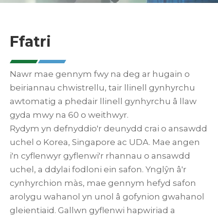
Ffatri
Nawr mae gennym fwy na deg ar hugain o
beiriannau chwistrellu, tair llinell gynhyrchu
awtomatig a phedair llinell gynhyrchu â llaw
gyda mwy na 60 o weithwyr.
Rydym yn defnyddio'r deunydd crai o ansawdd
uchel o Korea, Singapore ac UDA. Mae angen
i'n cyflenwyr gyflenwi'r rhannau o ansawdd
uchel, a ddylai fodloni ein safon. Ynglŷn â'r
cynhyrchion màs, mae gennym hefyd safon
arolygu wahanol yn unol â gofynion gwahanol
gleientiaid. Gallwn gyflenwi hapwiriad a