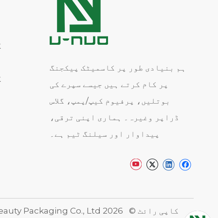
گ
م
ہم بنیادی طور پر کاسمیٹک پیکجنگ
ک
پر کام کرتے ہیں جیسے سپرے کی
ہ
بوتلیں، پرفیوم کیپ/پمپ، گلاس
ب
ڈراپر وغیرہ۔ ہماری اپنی ترقی،
ر
پیداوار اور سیلنگ ٹیم ہے۔
کاپی رائٹ ©
2026
Jiangyin U-nuo Beauty Packaging Co., Ltd. جملہ حقوق محفوظ ہیں۔