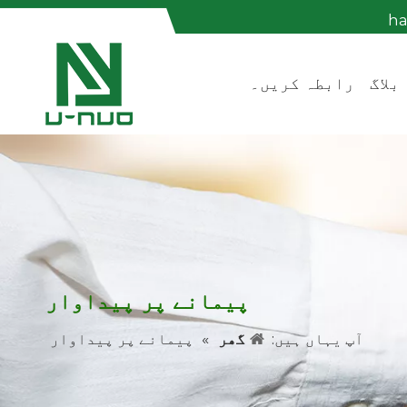
h
بلاگ
رابطہ کریں۔
پیمانے پر پیداوار
آپ یہاں ہیں:
گھر
»
پیمانے پر پیداوار