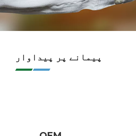
پیمانے پر پیداوار
OEM سروس