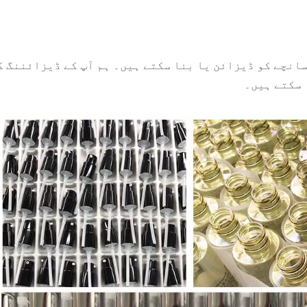
ٹیم ہے، لہذا ہم نئے سانچے کو ڈیزائن یا بنا سکتے ہیں۔ ہم آپ کے ڈ
 سکتے ہیں۔