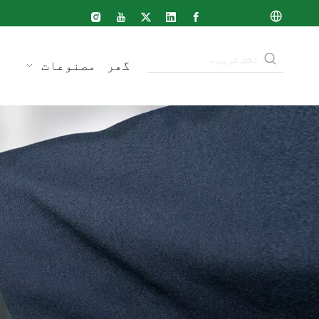
گھر
مصنوعات
ک