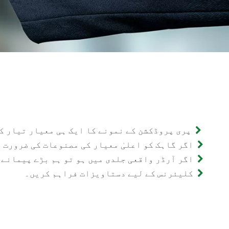
پری پروڈکشن کے نمونے کا ایک ہی معیار تیار ک

اگر گاہک کو اعلیٰ معیار کی مصنوعات کی ضرورت 

اگر آرڈر واقعی جلدی میں ہو تو ہم بڑے پیمانے 

کلیئرنس کے لیے دستاویزات فراہم کریں۔
