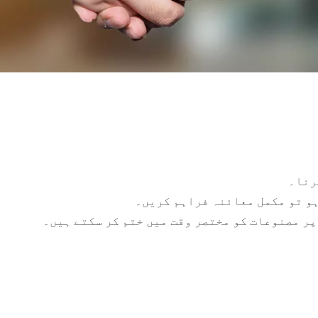
رنا۔
ہو تو مکمل معائنہ فراہم کریں۔
پر مصنوعات کو مختصر وقت میں ختم کر سکتے ہیں۔