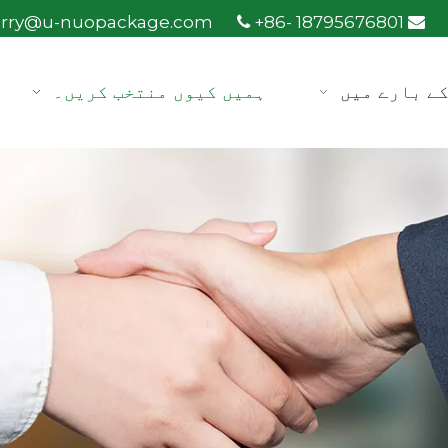
arry@u-nuopackage.com
+86- 18795676801


ے بارے میں
ہمیں کیوں منتخب کریں۔