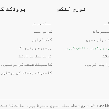
فوری لنکس
پروڈکٹ ک
ھر
مسٹ سپرےر
صنوعات
کریم پمپ
ے بارے میں
گلاس ڈراپر
میں کیوں منتخب کریں۔
پرفیوم پیکیجنگ
لاگ
ٹریولنگ بوتل کٹ
ابطہ کریں۔
کاسمیٹک شیشے کی بوتلیں۔
کاسمیٹک پلاسٹک کی بوتلیں۔
سائٹ کا
نقشہ