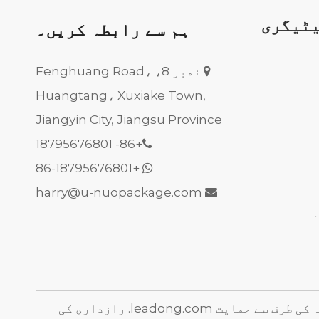
یٹیگری
ہم سے رابطہ کریں۔
نمبر 8، Fenghuang Road،

Huangtang، Xuxiake Town,
Jiangyin City, Jiangsu Province
18795676801
+86-

+86-18795676801

harry@u-nuopackage.com

 کی طرف سے حمایت
leadong.com
.
رازداری کی